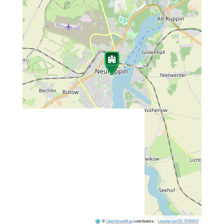
©
OpenStreetMap
contributors.
·
Lösung von Dr. DSGVO