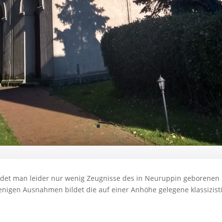
det man leider nur wenig Zeugnisse des in Neuruppin geborenen 
wenigen Ausnahmen bildet die auf einer Anhöhe gelegene klassizis