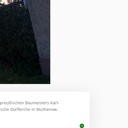
preußischen Baumeisters Karl-
tische Dorfkirche in Wuthenow.